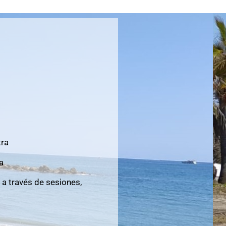
tra
a
 través de sesiones,