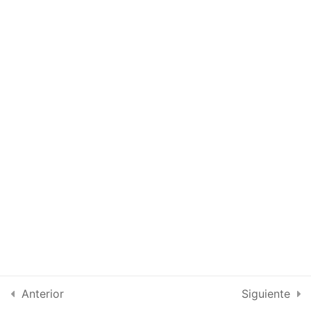
La Voz: Los Bijamantras y
So Ham
Autotacto consciente
Maha Meditation
Música para hacer los
ejercicios
Recursos adicionales
Módulo 2 - Tantra Rosa
7
Módulo 3 - Tantra Rosa
6
avanzado
Anterior
Siguiente